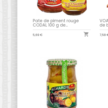
Pate de piment rouge
VOA
CODAL 100 g de...
de 

5,69 €
7,58 