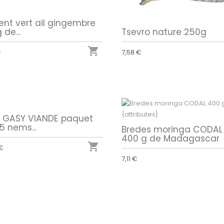
ent vert ail gingembre
 de...
Tsevro nature 250g

€
7,58 €
 GASY VIANDE paquet
5 nems...
Bredes moringa CODAL
400 g de Madagascar

 €
7,11 €