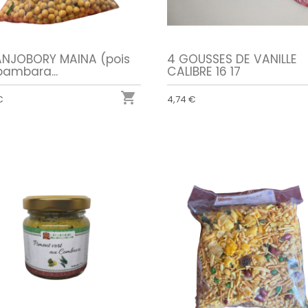
NJOBORY MAINA (pois
4 GOUSSES DE VANILLE
bambara...
CALIBRE 16 17

€
4,74 €