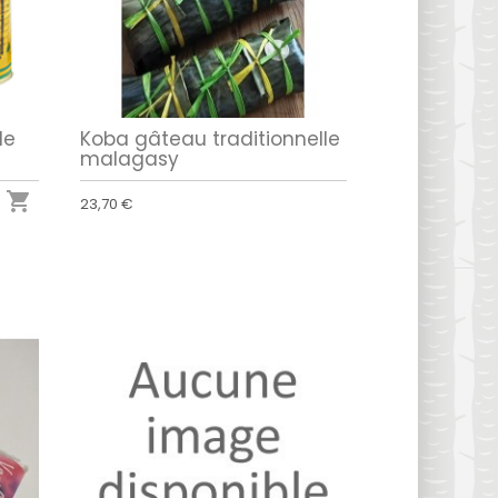
de
Koba gâteau traditionnelle
malagasy

23,70 €