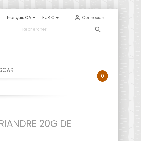



Français CA
EUR €
Connexion

ASCAR
0
RIANDRE 20G DE