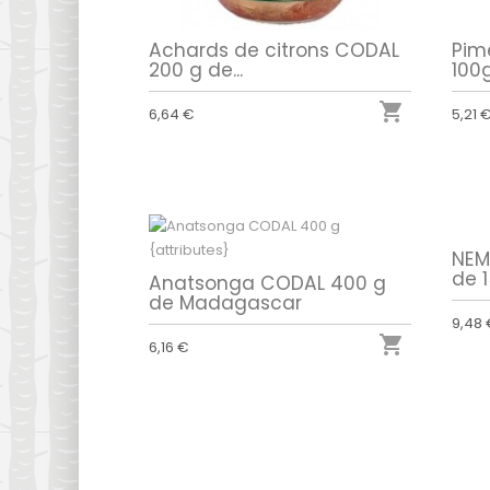
Achards de citrons CODAL
Pim
200 g de...
100g

6,64 €
5,21 
NEM
de 1
Anatsonga CODAL 400 g
de Madagascar
9,48

6,16 €