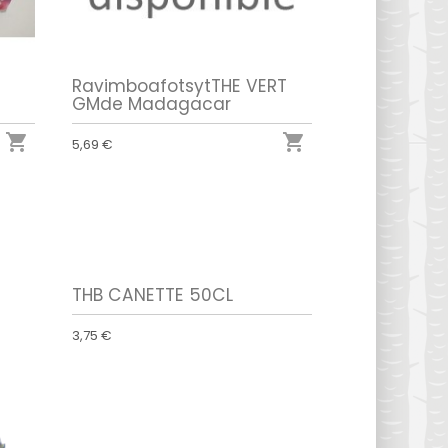
RavimboafotsytTHE VERT
GMde Madagacar


5,69 €
THB CANETTE 50CL
3,75 €