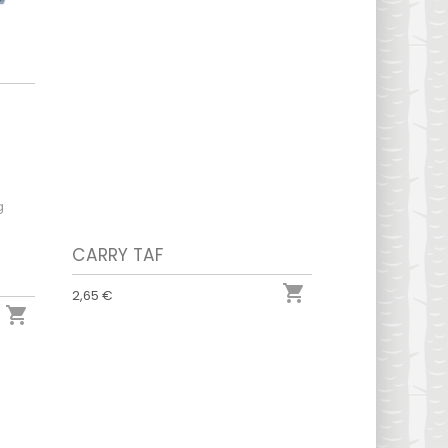
CARRY TAF

2,65 €
