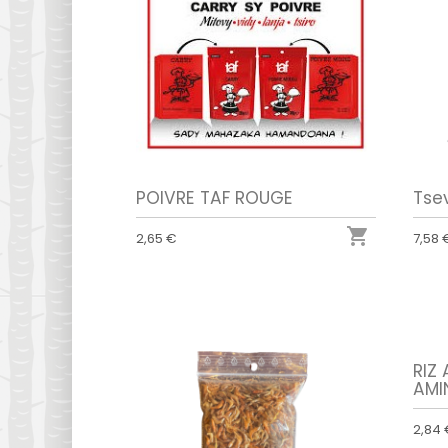
POIVRE TAF ROUGE
Tse

2,65 €
7,58 
RIZ
AMI
2,84