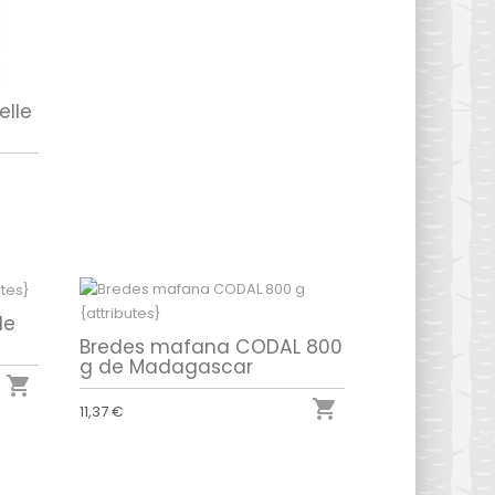
elle
de
Bredes mafana CODAL 800
g de Madagascar


11,37 €