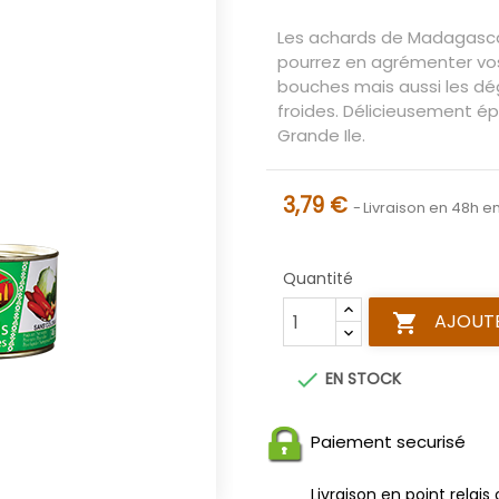
Les achards de Madagascar
pourrez en agrémenter vos
bouches mais aussi les d
froides. Délicieusement ép
Grande Ile.​
3,79 €
Livraison en 48h en
Quantité
AJOUTE


EN STOCK
Paiement securisé
Livraison en point relais