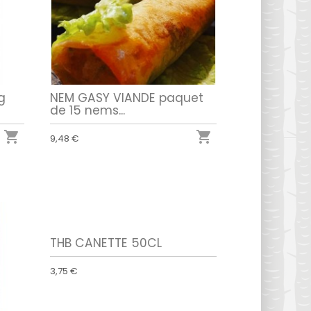
g
NEM GASY VIANDE paquet
de 15 nems...


9,48 €
THB CANETTE 50CL
3,75 €