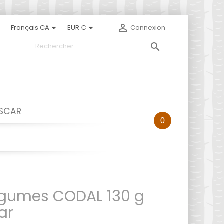



Français CA
EUR €
Connexion

ASCAR
0
egumes CODAL 130 g
ar