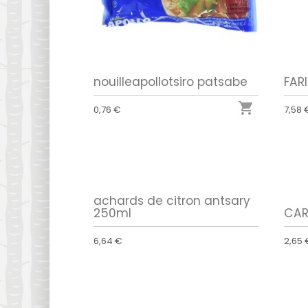
nouilleapollotsiro patsabe
FAR

0,76 €
7,58 
achards de citron antsary
250ml
CAR
6,64 €
2,65 