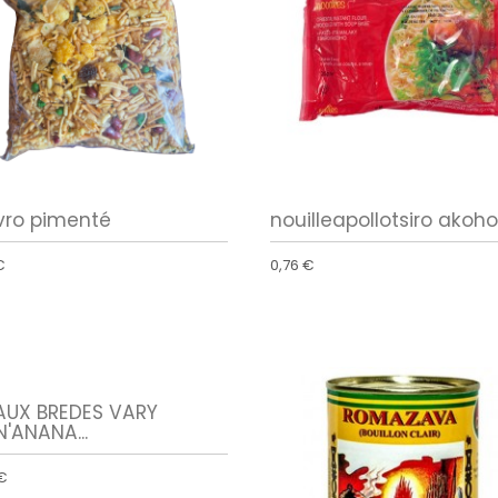
vro pimenté
nouilleapollotsiro akoho
€
0,76 €
 AUX BREDES VARY
N'ANANA...
 €