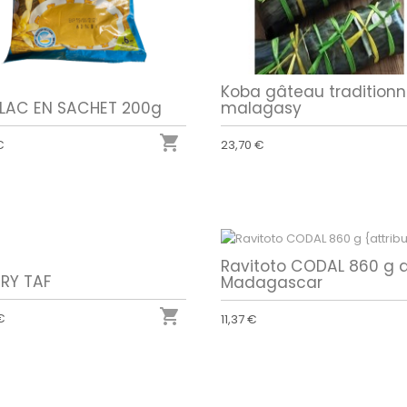
Koba gâteau traditionn
ILAC EN SACHET 200g
malagasy

€
23,70 €
Ravitoto CODAL 860 g 
RY TAF
Madagascar

€
11,37 €