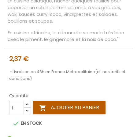
En cuisine asiatique, hacher quelques feuilles pour
apporter un subtil parfum citronné à vos grillades,
wok, sauces curry-coco, vinaigrettes et salades,
bouillons et soupes.
En cuisine africaine, la citronnelle se marie très bien
avec le piment, le gingembre et la noix de coco."
2,37 €
Livraison en 48h en France Metropolitaine(cf. nos tarifs et
conditions)
Quantité
AJOUTER AU PANIER


EN STOCK