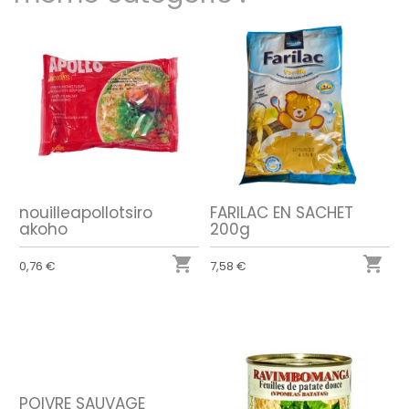
nouilleapollotsiro
FARILAC EN SACHET
akoho
200g


0,76 €
7,58 €
POIVRE SAUVAGE