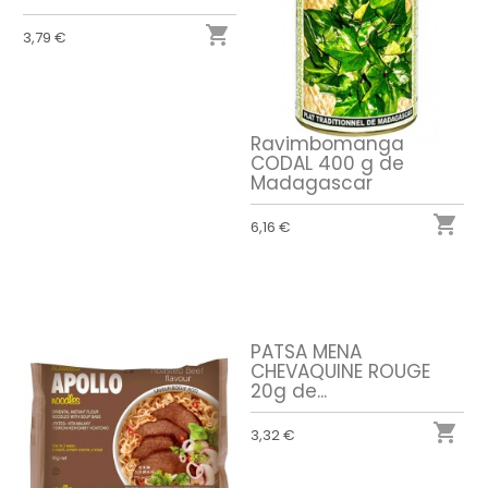

3,79 €
Ravimbomanga
CODAL 400 g de
Madagascar

6,16 €
PATSA MENA
CHEVAQUINE ROUGE
20g de...

3,32 €