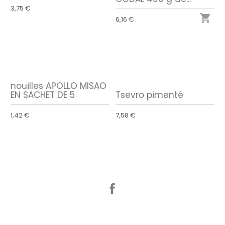
3,75 €

6,16 €
nouilles APOLLO MISAO
EN SACHET DE 5
Tsevro pimenté
1,42 €
7,58 €
Facebook