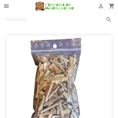



