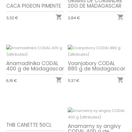
GRAINS DE CORIANDRE
CACA PIGEON PIMENTE
20G DE MADAGASCAR


3,32 €
2,84 €
Anamadinika CODAL
Voanjobory CODAL
400 g de Madagascar
880 g de Madagascar


6,16 €
11,37 €
THB CANETTE 50CL
Anamamy sy angivy
CODAL 400 g de...