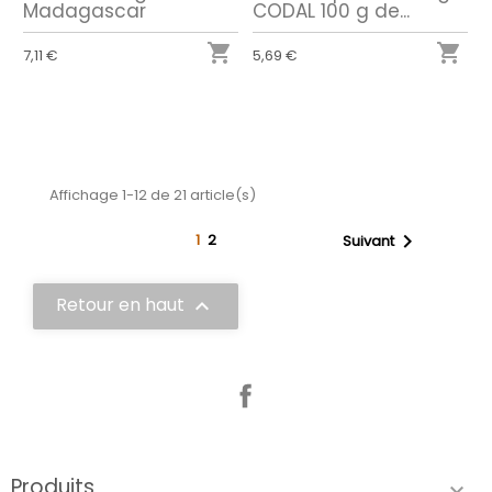
Madagascar
CODAL 100 g de...


7,11 €
5,69 €
Affichage 1-12 de 21 article(s)

1
2
Suivant
Retour en haut

Facebook
Produits
