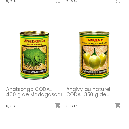


6,16 €
6,16 €
Anatsonga CODAL
Angivy au naturel
400 g de Madagascar
CODAL 350 g de...


6,16 €
6,16 €