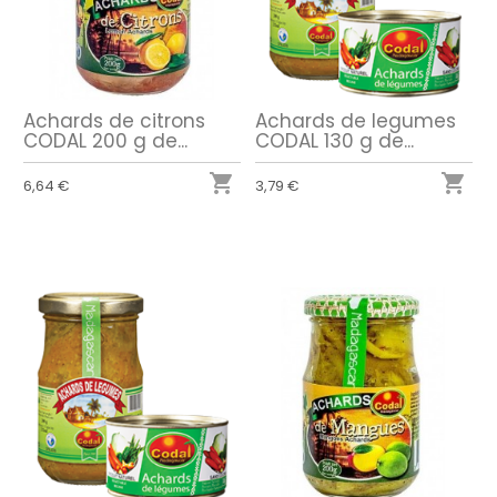
Achards de citrons
Achards de legumes
CODAL 200 g de...
CODAL 130 g de...


6,64 €
3,79 €