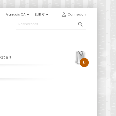



Français CA
EUR €
Connexion

ASCAR
0