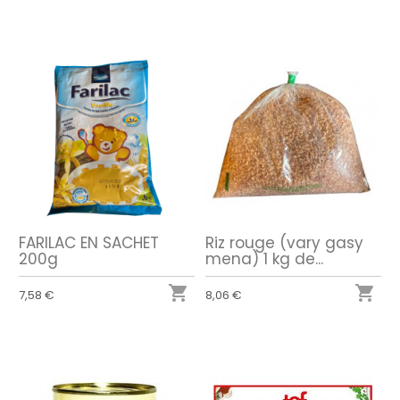
FARILAC EN SACHET
Riz rouge (vary gasy
200g
mena) 1 kg de...


7,58 €
8,06 €