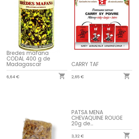
Bredes mafana
CODAL 400 g de
Madagascar
CARRY TAF


6,64 €
2,65 €
PATSA MENA
CHEVAQUINE ROUGE
20g de...

3,32 €