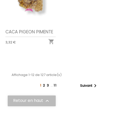
CACA PIGEON PIMENTE

3,32 €
Affichage 1-12 de 127 article(s)

1
2
3
…
11
Suivant
Retour en haut
