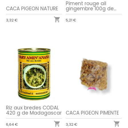
Piment rouge ail
CACA PIGEON NATURE
gingembre 100g de...

3,32 €
5,21 €
Riz aux bredes CODAL
CACA PIGEON PIMENTE
420 g de Madagascar


3,32 €
6,64 €