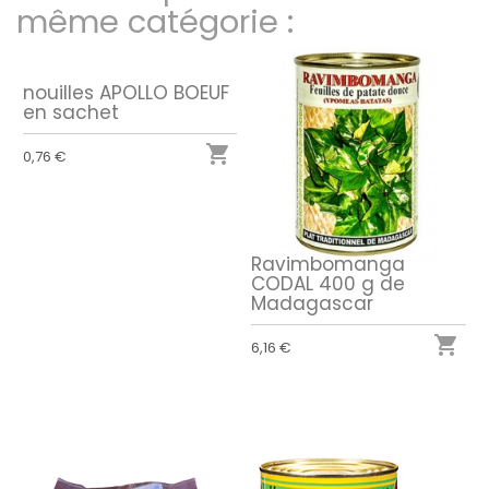
même catégorie :
nouilles APOLLO BOEUF
en sachet

0,76 €
Ravimbomanga
CODAL 400 g de
Madagascar

6,16 €