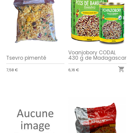
Voanjobory CODAL
Tsevro pimenté
430 g de Madagascar

7,58 €
6,16 €