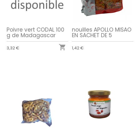
Poivre vert CODAL 100
nouilles APOLLO MISAO
g de Madagascar
EN SACHET DE 5

3,32 €
1,42 €