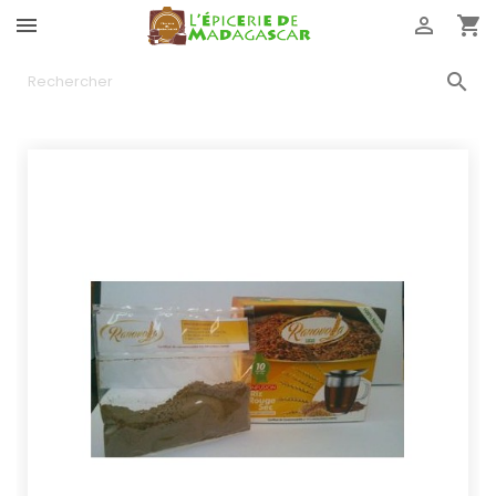



