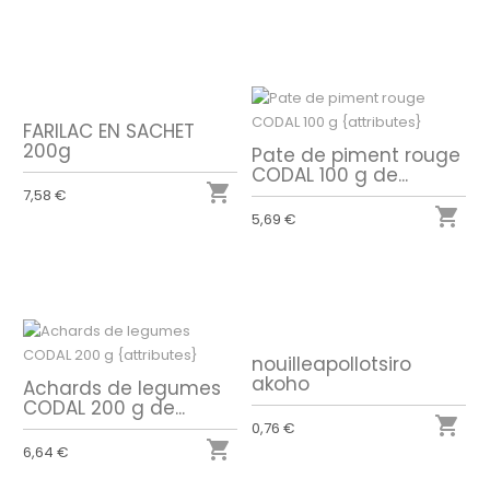
FARILAC EN SACHET
200g
Pate de piment rouge
CODAL 100 g de...

7,58 €

5,69 €
nouilleapollotsiro
akoho
Achards de legumes
CODAL 200 g de...

0,76 €

6,64 €