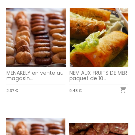
MENAKELY en vente au
NEM AUX FRUITS DE MER
magasin...
paquet de 10...

2,37 €
9,48 €