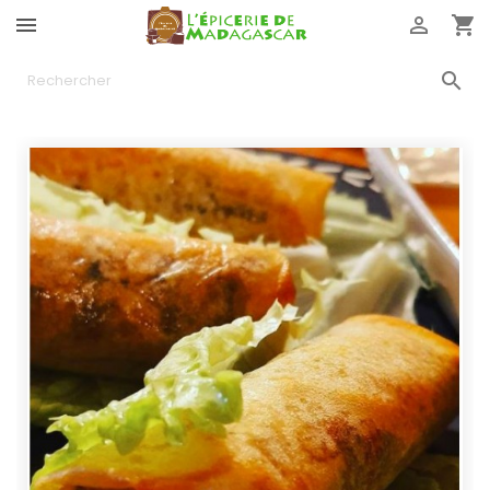



