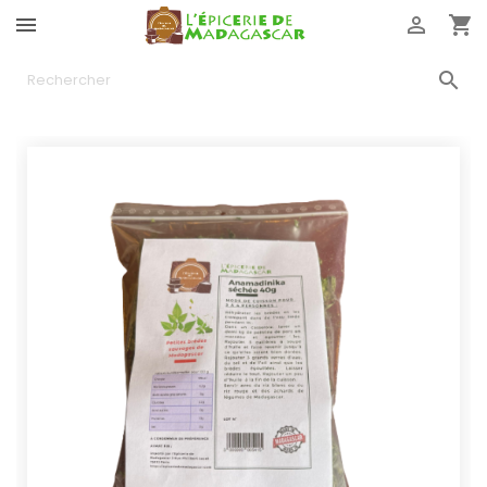



