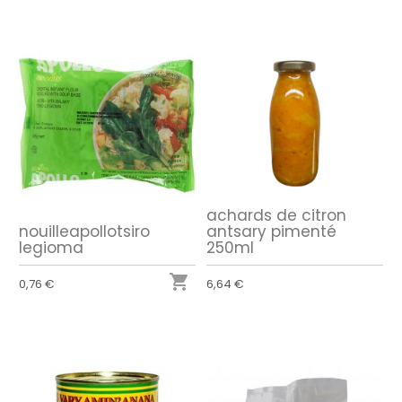
achards de citron
nouilleapollotsiro
antsary pimenté
legioma
250ml

0,76 €
6,64 €