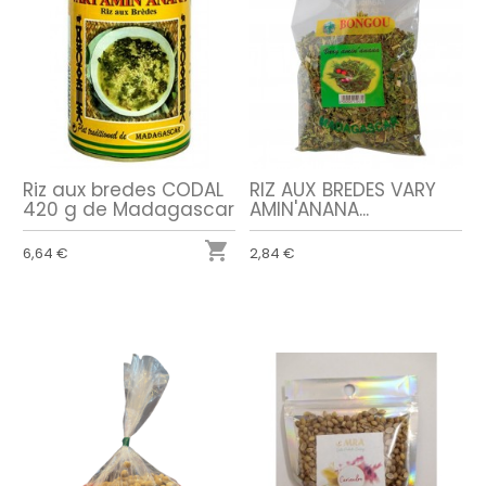
Riz aux bredes CODAL
RIZ AUX BREDES VARY
420 g de Madagascar
AMIN'ANANA...

6,64 €
2,84 €