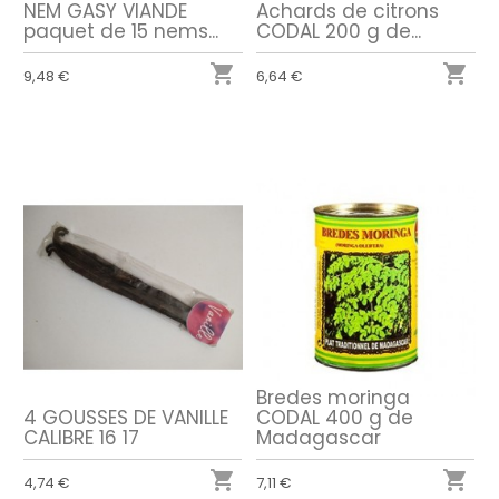
NEM GASY VIANDE
Achards de citrons
paquet de 15 nems...
CODAL 200 g de...


9,48 €
6,64 €
Bredes moringa
4 GOUSSES DE VANILLE
CODAL 400 g de
CALIBRE 16 17
Madagascar


4,74 €
7,11 €