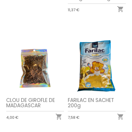

11,37 €
CLOU DE GIROFLE DE
FARILAC EN SACHET
MADAGASCAR
200g


4,00 €
7,58 €