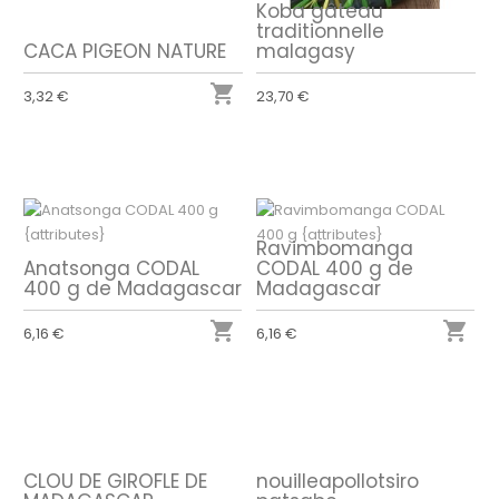
Koba gâteau
traditionnelle
CACA PIGEON NATURE
malagasy

3,32 €
23,70 €
Ravimbomanga
Anatsonga CODAL
CODAL 400 g de
400 g de Madagascar
Madagascar


6,16 €
6,16 €
CLOU DE GIROFLE DE
nouilleapollotsiro