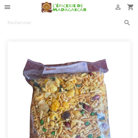



