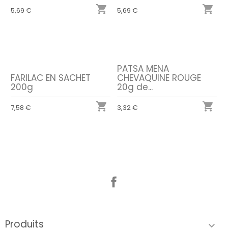


5,69 €
5,69 €
PATSA MENA
FARILAC EN SACHET
CHEVAQUINE ROUGE
200g
20g de...


7,58 €
3,32 €
Facebook
Produits
