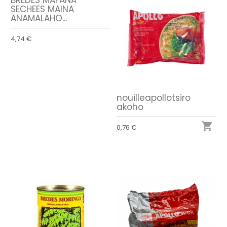
BREDES MAFANA
SECHEES MAINA
ANAMALAHO...
4,74 €
nouilleapollotsiro
akoho

0,76 €