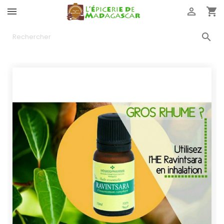



