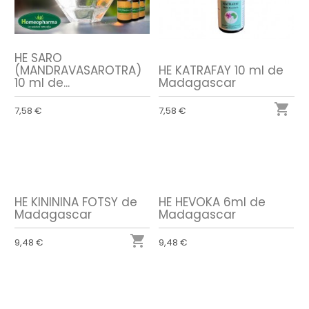
HE SARO
(MANDRAVASAROTRA)
HE KATRAFAY 10 ml de
10 ml de...
Madagascar

7,58 €
7,58 €
HE KINININA FOTSY de
HE HEVOKA 6ml de
Madagascar
Madagascar

9,48 €
9,48 €