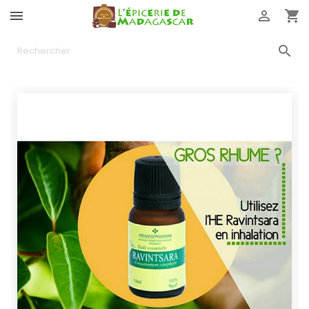



