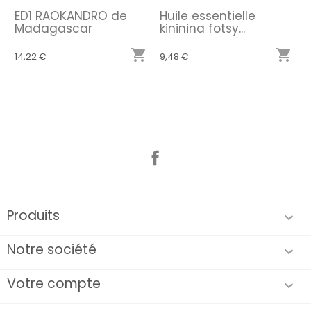
ED1 RAOKANDRO de
Huile essentielle
Madagascar
kininina fotsy...


14,22 €
9,48 €
Facebook
Produits

Notre société

Votre compte
