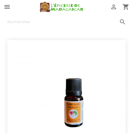



