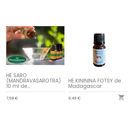
HE SARO
(MANDRAVASAROTRA)
HE KINININA FOTSY de
10 ml de...
Madagascar

7,58 €
9,48 €