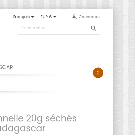



Français
EUR €
Connexion

ASCAR
0
onnelle 20g séchés
Madagascar