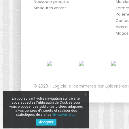
Nouveaux produits
Mentio
Meilleures ventes
Termes 
Paieme
Contac
plan du
Magas
© 2020 - Logiciel e-commerce par Épicerie d
En poursuivant votre navigation sur ce site,
vous acceptez l'utilisation de Cookies pour
vous proposer des publicités ciblées adaptées
à vos centres d'intérêts et réaliser des
statistiques de visites.
En savoir plus.
Accepter