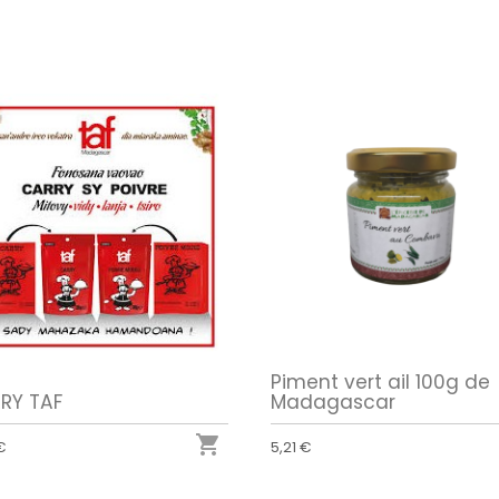
Piment vert ail 100g de
RY TAF
Madagascar

€
5,21 €