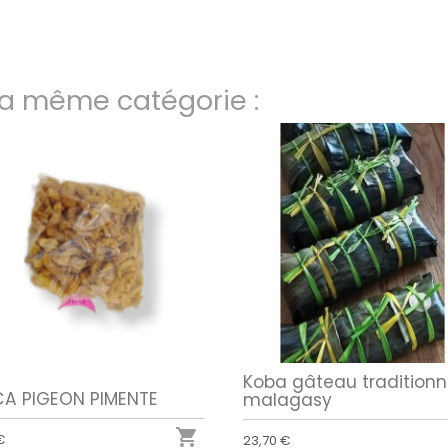
la même catégorie :
Koba gâteau traditionn
A PIGEON PIMENTE
malagasy

€
23,70 €