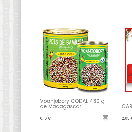
Voanjobory CODAL 430 g
de Madagascar
CAR

6,16 €
2,65 