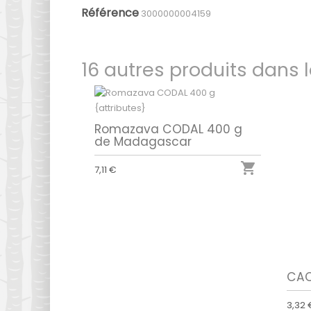
Référence
3000000004159
16 autres produits dans 
Romazava CODAL 400 g
de Madagascar

7,11 €
CAC
3,32 