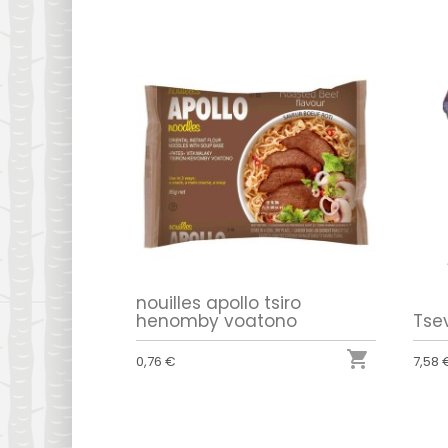
nouilles apollo tsiro
henomby voatono
Tse

0,76 €
7,58 