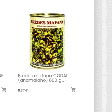
NE
Bredes mafana CODAL
(anamalaho) 800 g...


11,37 €