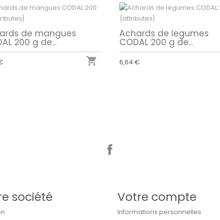
ards de mangues
Achards de legumes
AL 200 g de...
CODAL 200 g de...

 €
6,64 €
Facebook
re société
Votre compte
on
Informations personnelles