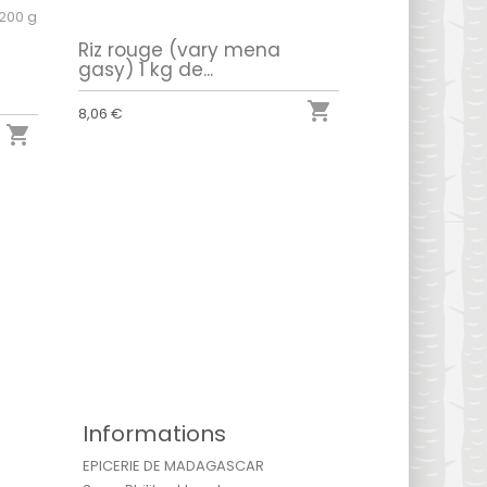
Riz rouge (vary mena
gasy) 1 kg de...

8,06 €

Informations
EPICERIE DE MADAGASCAR