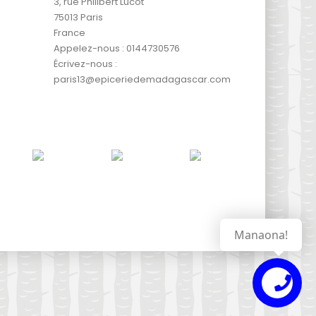
3, rue Philibert Lucot
75013 Paris
France
Appelez-nous :
0144730576
Écrivez-nous :
paris13@epiceriedemadagascar.com
Manaona!
Contactez
nous