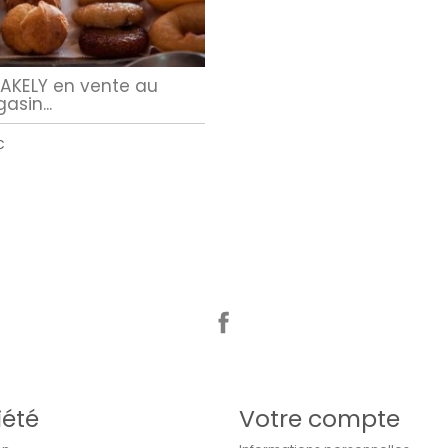
AKELY en vente au
asin...
€
Facebook
iété
Votre compte