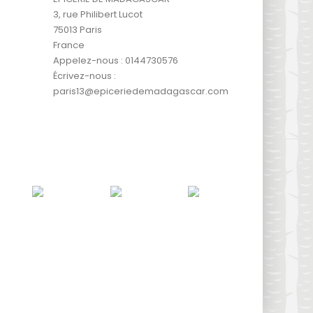
3, rue Philibert Lucot
75013 Paris
France
Appelez-nous :
0144730576
Écrivez-nous :
paris13@epiceriedemadagascar.com