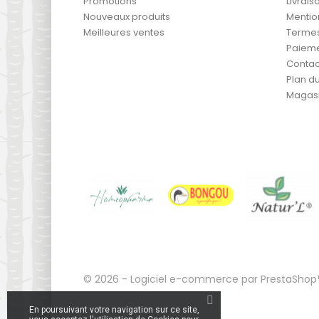
Promotions
Livrais
Nouveaux produits
Mentio
Meilleures ventes
Termes 
Paieme
Contac
Plan du
Magas
© 2026 - Logiciel e-commerce par PrestaSho
En poursuivant votre navigation sur ce site,