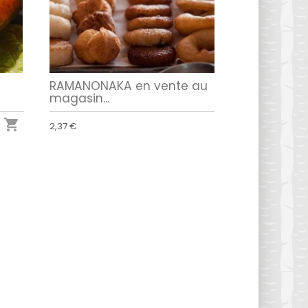
RAMANONAKA en vente au
magasin...

2,37 €