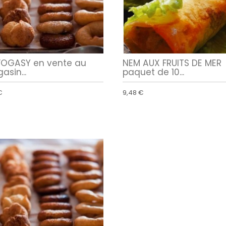
OGASY en vente au
NEM AUX FRUITS DE MER
asin...
paquet de 10...
€
9,48 €