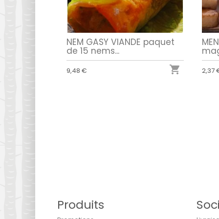
NEM GASY VIANDE paquet
MEN
de 15 nems...
mag

9,48 €
2,37 
Produits
Soc