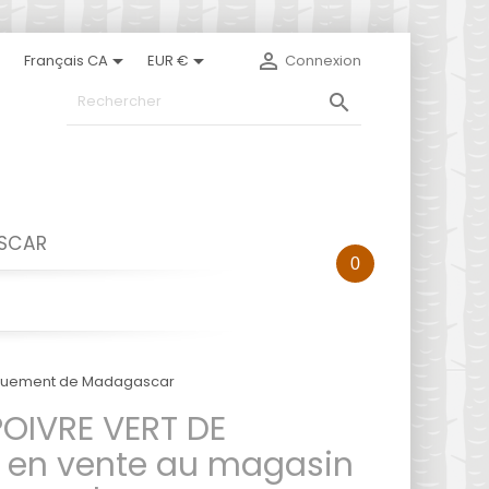



Français CA
EUR €
Connexion

ASCAR
0
iquement de Madagascar
OIVRE VERT DE
en vente au magasin