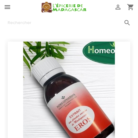



