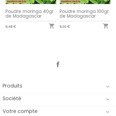
Poudre moringa 40gr
Poudre moringa 100gr
de Madagascar
de Madagascar


9,48 €
9,00 €
Facebook
Produits

Société

Votre compte
