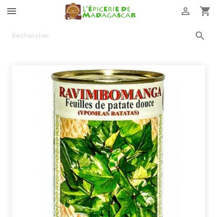



