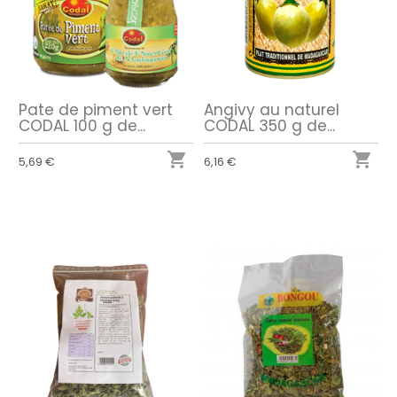
Pate de piment vert
Angivy au naturel
CODAL 100 g de...
CODAL 350 g de...


5,69 €
6,16 €