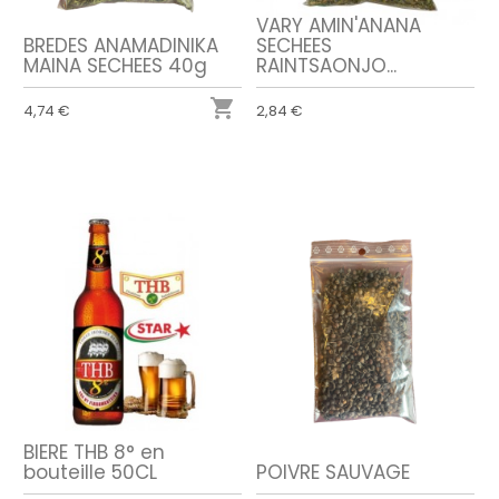
VARY AMIN'ANANA
BREDES ANAMADINIKA
SECHEES
MAINA SECHEES 40g
RAINTSAONJO...

4,74 €
2,84 €
BIERE THB 8° en
bouteille 50CL
POIVRE SAUVAGE