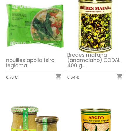
Bredes mafana
nouilles apollo tsiro
(anamalaho) CODAL
legioma
400 g...


0,76 €
6,64 €