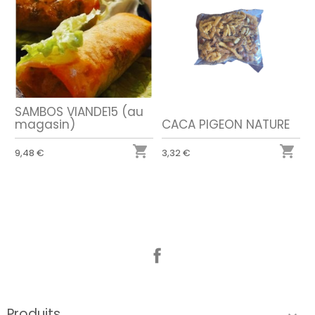
SAMBOS VIANDE15 (au
magasin)
CACA PIGEON NATURE


9,48 €
3,32 €
Facebook
Produits