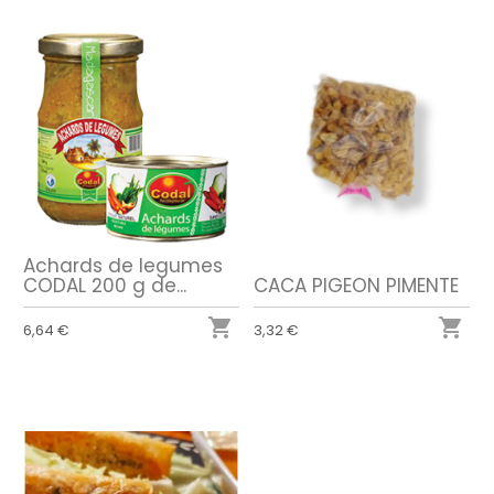
Achards de legumes
CACA PIGEON PIMENTE
CODAL 200 g de...


3,32 €
6,64 €