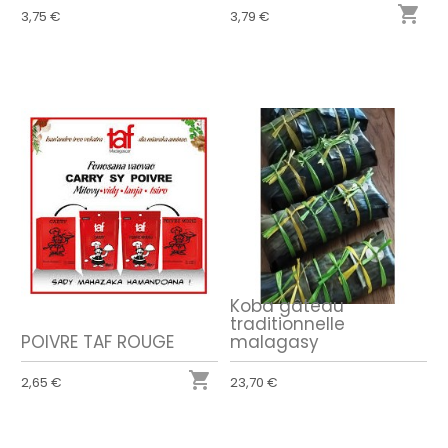

3,75 €
3,79 €
Koba gâteau
traditionnelle
POIVRE TAF ROUGE
malagasy

2,65 €
23,70 €