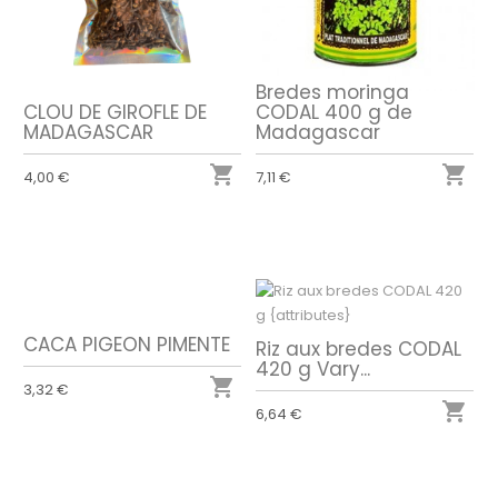
Bredes moringa
CLOU DE GIROFLE DE
CODAL 400 g de
MADAGASCAR
Madagascar


4,00 €
7,11 €
CACA PIGEON PIMENTE
Riz aux bredes CODAL
420 g Vary...

3,32 €

6,64 €