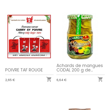
Achards de mangues
POIVRE TAF ROUGE
CODAL 200 g de...


2,65 €
6,64 €