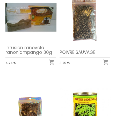
infusion ranovola
ranon'ampango 30g
POIVRE SAUVAGE


4,74 €
3,79 €