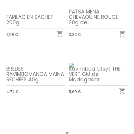
PATSA MENA
FARILAC EN SACHET
CHEVAQUINE ROUGE
200g
20g de...


7,58 €
3,32 €
BREDES
Ravimboafotsyt THE
RAVIMBOMANGA MAINA
VERT GM de
SECHEES 40g
Madagacar

4,74 €
5,69 €
Facebook