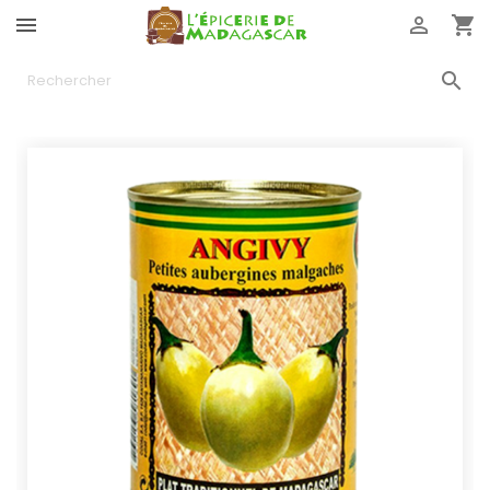



