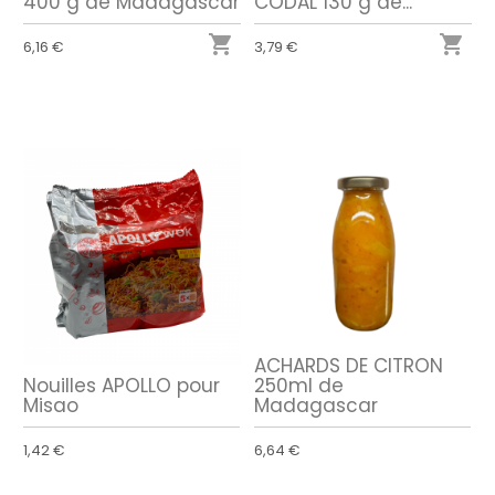
400 g de Madagascar
CODAL 130 g de...


6,16 €
3,79 €
ACHARDS DE CITRON
Nouilles APOLLO pour
250ml de
Misao
Madagascar
1,42 €
6,64 €