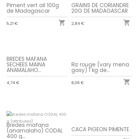
Piment vert ail 100g
GRAINS DE CORIANDRE
de Madagascar
20G DE MADAGASCAR


5,21 €
2,84 €
BREDES MAFANA
SECHEES MAINA
Riz rouge (vary mena
ANAMALAHO...
gasy) 1 kg de...

4,74 €
8,06 €
Bredes mafana
CACA PIGEON PIMENTE
(anamalaho) CODAL
400 g...