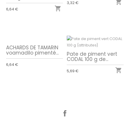

3,32 €

6,64 €
ACHARDS DE TAMARIN
voamadilo pimenté...
Pate de piment vert
CODAL 100 g de...
6,64 €

5,69 €
Facebook