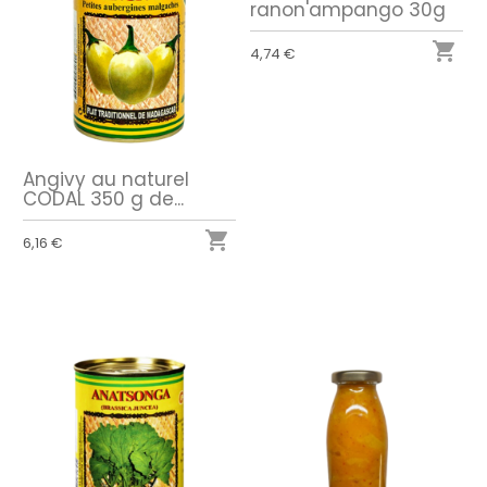
ranon'ampango 30g

4,74 €
Angivy au naturel
CODAL 350 g de...

6,16 €