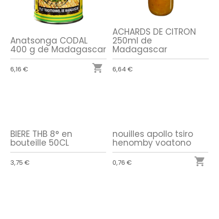
ACHARDS DE CITRON
Anatsonga CODAL
250ml de
400 g de Madagascar
Madagascar

6,16 €
6,64 €
BIERE THB 8° en
nouilles apollo tsiro
bouteille 50CL
henomby voatono

3,75 €
0,76 €