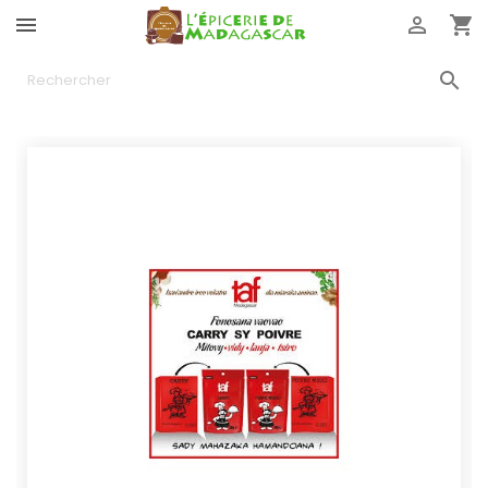



