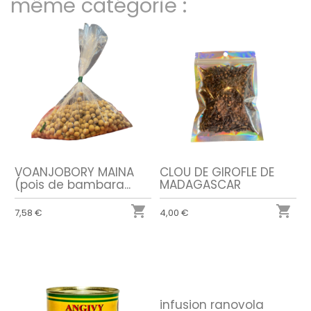
même catégorie :
VOANJOBORY MAINA
CLOU DE GIROFLE DE
(pois de bambara...
MADAGASCAR


7,58 €
4,00 €
infusion ranovola