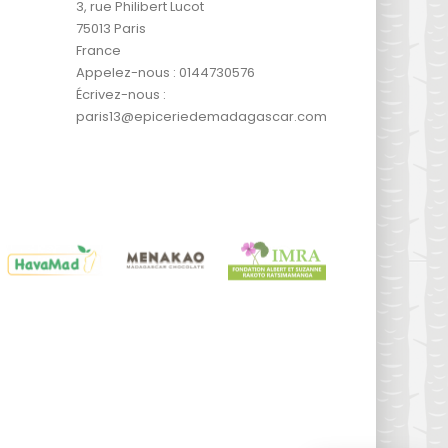
3, rue Philibert Lucot
75013 Paris
France
Appelez-nous :
0144730576
Écrivez-nous :
paris13@epiceriedemadagascar.com