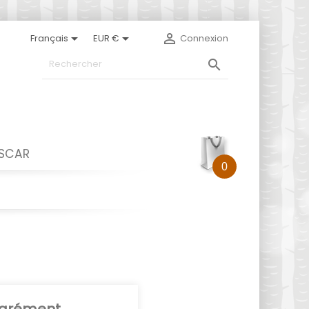



Français
EUR €
Connexion

ASCAR
0