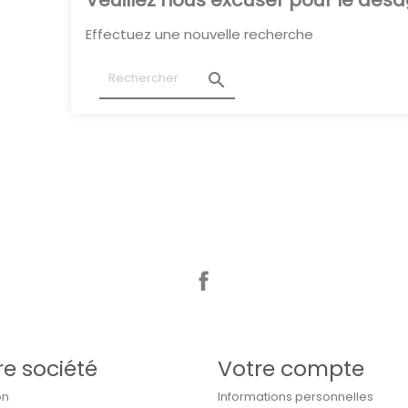
Veuillez nous excuser pour le dés
Effectuez une nouvelle recherche

Facebook
re société
Votre compte
on
Informations personnelles