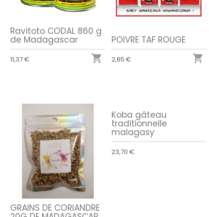
Ravitoto CODAL 860 g
de Madagascar
POIVRE TAF ROUGE


11,37 €
2,65 €
Koba gâteau
traditionnelle
malagasy
23,70 €
GRAINS DE CORIANDRE
20G DE MADAGASCAR