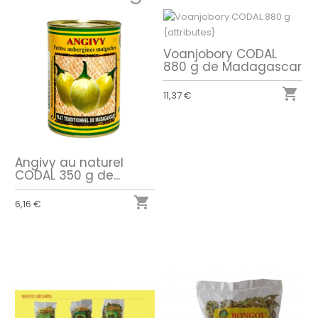
Voanjobory CODAL
880 g de Madagascar

11,37 €
Angivy au naturel
CODAL 350 g de...

6,16 €