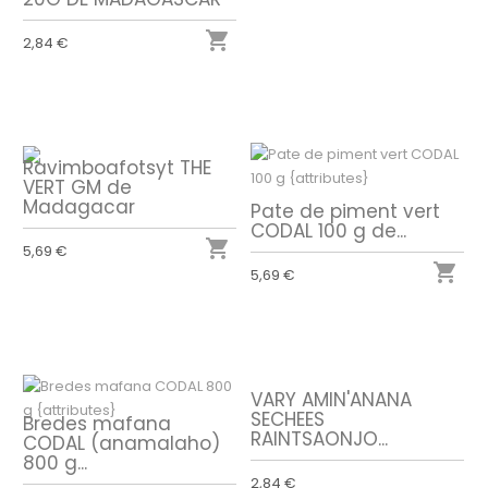

2,84 €
Ravimboafotsyt THE
VERT GM de
Madagacar
Pate de piment vert
CODAL 100 g de...

5,69 €

5,69 €
VARY AMIN'ANANA
SECHEES
Bredes mafana
RAINTSAONJO...
CODAL (anamalaho)
800 g...
2,84 €