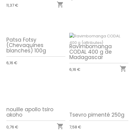

11,37 €
Patsa Fotsy
(Chevaquines
Ravimbomanga
blanches) 100g
CODAL 400 g de
Madagascar
6,16 €

6,16 €
nouille apollo tsiro
akoho
Tsevro pimenté 250g

0,76 €
7,58 €