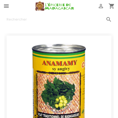



