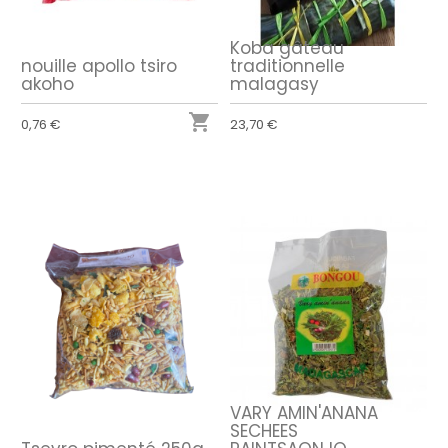
Koba gâteau
nouille apollo tsiro
traditionnelle
akoho
malagasy

0,76 €
23,70 €
VARY AMIN'ANANA
SECHEES