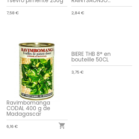
Tsevro pimenté 250g
RAINTSAONJO...
7,58 €
2,84 €
BIERE THB 8° en
bouteille 50CL
3,75 €
Ravimbomanga
CODAL 400 g de
Madagascar

6,16 €