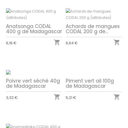
Anatsonga CODAL
Achards de mangues
400 g de Madagascar
CODAL 200 g de...


6,16 €
6,64 €
Poivre vert séché 40g
Piment vert ail 100g
de Madagascar
de Madagascar


3,32 €
5,21 €