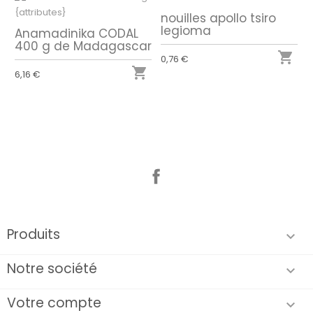
nouilles apollo tsiro
legioma
Anamadinika CODAL
400 g de Madagascar

0,76 €

6,16 €
Facebook
Produits

Notre société

Votre compte
