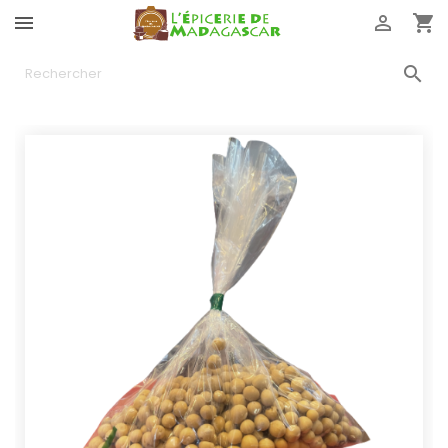



