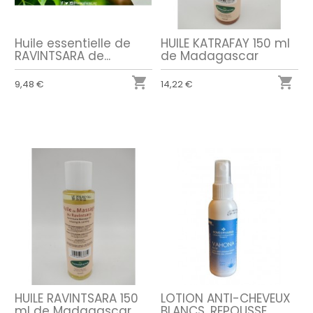
Huile essentielle de
HUILE KATRAFAY 150 ml
RAVINTSARA de...
de Madagascar


9,48 €
14,22 €
HUILE RAVINTSARA 150
LOTION ANTI-CHEVEUX
ml de Madagascar
BLANCS, REPOUSSE...