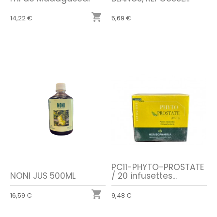

14,22 €
5,69 €
PC11-PHYTO-PROSTATE
NONI JUS 500ML
/ 20 infusettes...

16,59 €
9,48 €