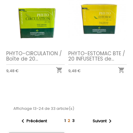
PHYTO-CIRCULATION /
PHYTO-ESTOMAC BTE /
Boîte de 20...
20 INFUSETTES de...


9,48 €
9,48 €
Affichage 13-24 de 33 article(s)


1
2
3
Précédent
Suivant