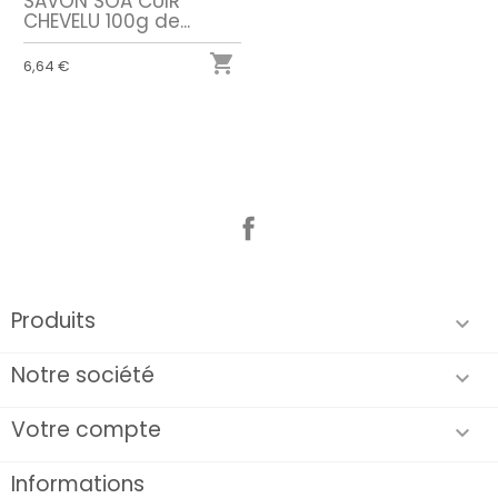
SAVON SOA CUIR
CHEVELU 100g de...

6,64 €
Facebook
Produits

Notre société

Votre compte

Informations