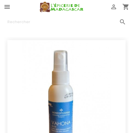



