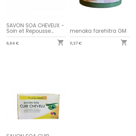
SAVON SOA CHEVEUX -
Soin et Repousse...
menaka farehitra GM


6,64 €
11,37 €