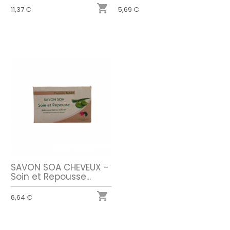

11,37 €
5,69 €
SAVON SOA CHEVEUX -
Soin et Repousse...

6,64 €