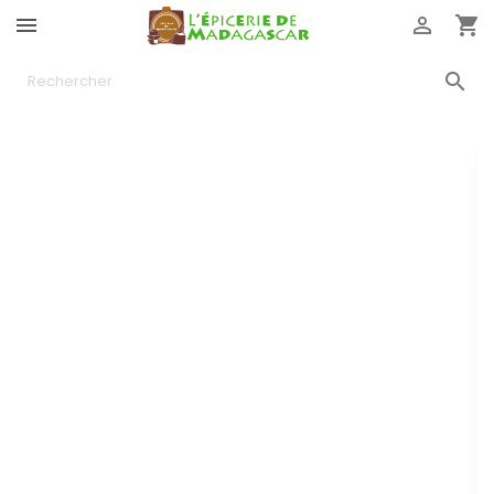



