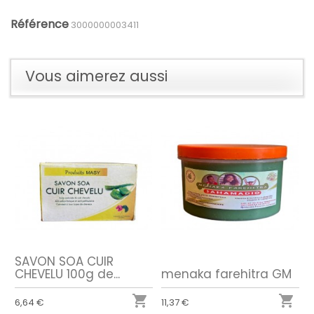
Référence
3000000003411
Vous aimerez aussi
SAVON SOA CUIR
CHEVELU 100g de...
menaka farehitra GM


6,64 €
11,37 €