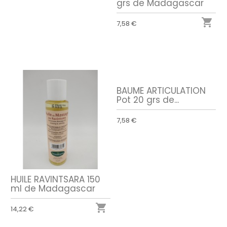
grs de Madagascar

7,58 €
BAUME ARTICULATION
Pot 20 grs de...
7,58 €
HUILE RAVINTSARA 150
ml de Madagascar

14,22 €