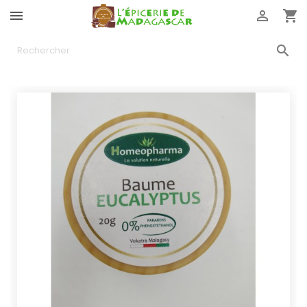



