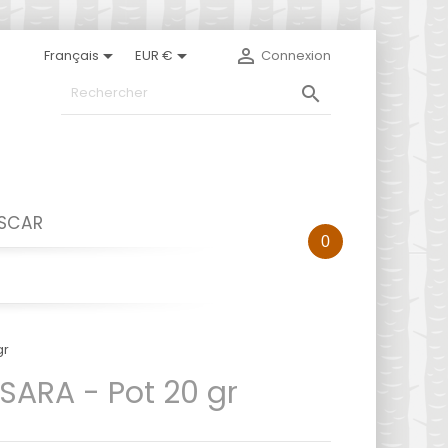



Français
EUR €
Connexion

ASCAR
0
gr
ARA - Pot 20 gr