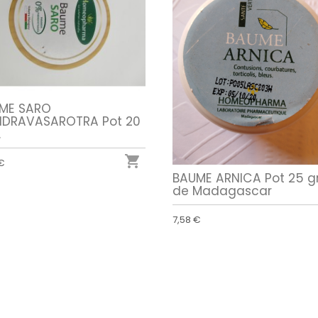
ME SARO
DRAVASAROTRA Pot 20
.

 €
BAUME ARNICA Pot 25 g
de Madagascar
7,58 €