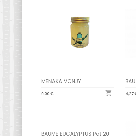
MENAKA VONJY
BAU

9,00 €
4,27 
BAUME EUCALYPTUS Pot 20