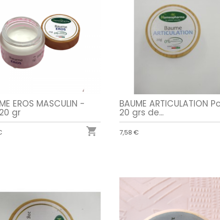
ME EROS MASCULIN -
BAUME ARTICULATION Po
20 gr
20 grs de...

€
7,58 €