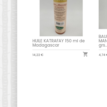
BAU
HUILE KATRAFAY 150 ml de
MAN
Madagascar
grs..

14,22 €
4,74