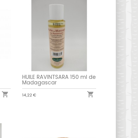
HUILE RAVINTSARA 150 ml de
Madagascar


14,22 €