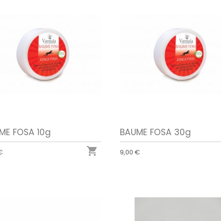
ME FOSA 10g
BAUME FOSA 30g

€
9,00 €