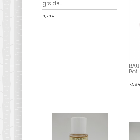
grs de...
4,74 €
BAU
Pot 
7,58 