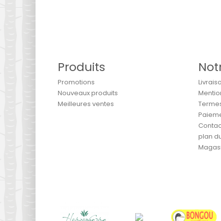
Produits
Not
Promotions
Livrais
Nouveaux produits
Mentio
Meilleures ventes
Termes 
Paieme
Contac
plan du
Magas